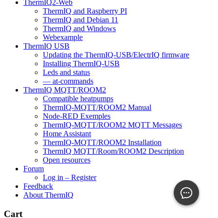
ThermIQ2-Web
ThermIQ and Raspberry PI
ThermIQ and Debian 11
ThermIQ and Windows
Webexample
ThermIQ USB
Updating the ThermIQ-USB/ElectrIQ firmware
Installing ThermIQ-USB
Leds and status
— at-commands
ThermIQ MQTT/ROOM2
Compatible heatpumps
ThermIQ-MQTT/ROOM2 Manual
Node-RED Exemples
ThermIQ-MQTT/ROOM2 MQTT Messages
Home Assistant
ThermIQ-MQTT/ROOM2 Installation
ThermIQ MQTT/Room/ROOM2 Description
Open resources
Forum
Log in – Register
Feedback
About ThermIQ
Cart