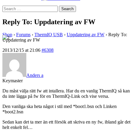
Search
for:
Reply To: Uppdatering av FW
Shop
›
Forums
›
ThermIQ USB
›
Uppdatering av FW
›
Reply To:
Uppdatering av FW
2013/12/15 at 21:06
#6308
Anders a
Keymaster
Du måst välja rätt fw att intallera. Har du en vanlig ThermIQ så kan
du inte lägga på fw för en ThermIQ-Link och vise versa.
Den vanliga ska heta något i stil med *boot1.bsn och Linken
*boot2.bsn
Sedan kan det ta mer än ett försök att skriva en ny fw, ibland går det
helt enkelt fel…