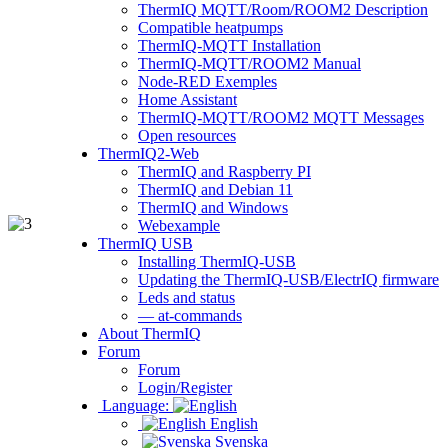
ThermIQ MQTT/Room/ROOM2 Description
Compatible heatpumps
ThermIQ-MQTT Installation
ThermIQ-MQTT/ROOM2 Manual
Node-RED Exemples
Home Assistant
ThermIQ-MQTT/ROOM2 MQTT Messages
Open resources
ThermIQ2-Web
ThermIQ and Raspberry PI
ThermIQ and Debian 11
ThermIQ and Windows
Webexample
ThermIQ USB
Installing ThermIQ-USB
Updating the ThermIQ-USB/ElectrIQ firmware
Leds and status
— at-commands
About ThermIQ
Forum
Forum
Login/Register
Language:
English
Svenska