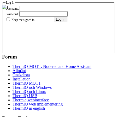
Log In
Username:
Password:
Log In
Keep me signed in
Forum
ThermIQ-MQTT, Nodered and Home Assistant
Allmänt
Önskelista
Installation
ThermIQ MQTT
ThermIQ och Windows
ThermIQ och Linux
ThermIQ USB
Thermiq webinterface
ThermIQ web implementering
ThermIQ in english