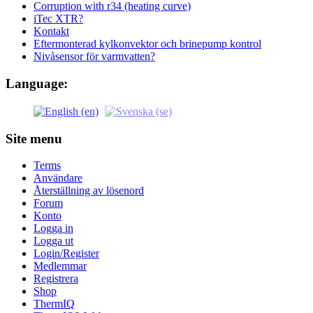
Corruption with r34 (heating curve)
iTec XTR?
Kontakt
Eftermonterad kylkonvektor och brinepump kontrol
Nivåsensor för varmvatten?
Language:
Site menu
Terms
Användare
Återställning av lösenord
Forum
Konto
Logga in
Logga ut
Login/Register
Medlemmar
Registrera
Shop
ThermIQ