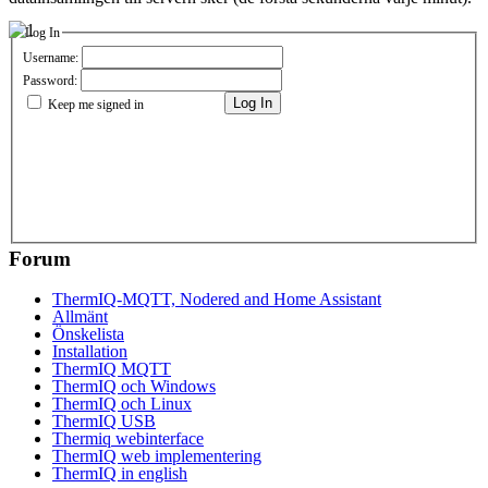
Log In
Username:
Password:
Log In
Keep me signed in
Forum
ThermIQ-MQTT, Nodered and Home Assistant
Allmänt
Önskelista
Installation
ThermIQ MQTT
ThermIQ och Windows
ThermIQ och Linux
ThermIQ USB
Thermiq webinterface
ThermIQ web implementering
ThermIQ in english