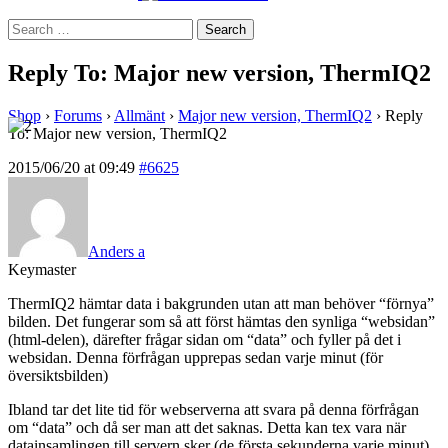
Search
for:
Reply To: Major new version, ThermIQ2
Shop
›
Forums
›
Allmänt
›
Major new version, ThermIQ2
›
Reply
To: Major new version, ThermIQ2
2015/06/20 at 09:49
#6625
Anders a
Keymaster
ThermIQ2 hämtar data i bakgrunden utan att man behöver “förnya”
bilden. Det fungerar som så att först hämtas den synliga “websidan”
(html-delen), därefter frågar sidan om “data” och fyller på det i
websidan. Denna förfrågan upprepas sedan varje minut (för
översiktsbilden)
Ibland tar det lite tid för webserverna att svara på denna förfrågan
om “data” och då ser man att det saknas. Detta kan tex vara när
datainsamlingen till servern sker (de första sekunderna varje minut).