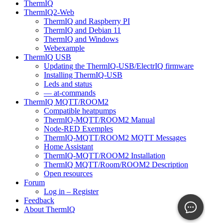
ThermIQ
ThermIQ2-Web
ThermIQ and Raspberry PI
ThermIQ and Debian 11
ThermIQ and Windows
Webexample
ThermIQ USB
Updating the ThermIQ-USB/ElectrIQ firmware
Installing ThermIQ-USB
Leds and status
— at-commands
ThermIQ MQTT/ROOM2
Compatible heatpumps
ThermIQ-MQTT/ROOM2 Manual
Node-RED Exemples
ThermIQ-MQTT/ROOM2 MQTT Messages
Home Assistant
ThermIQ-MQTT/ROOM2 Installation
ThermIQ MQTT/Room/ROOM2 Description
Open resources
Forum
Log in – Register
Feedback
About ThermIQ