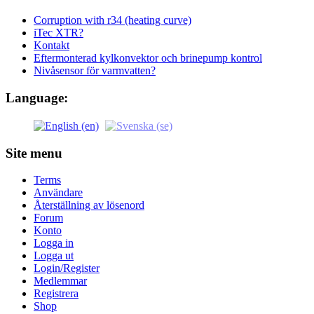
Corruption with r34 (heating curve)
iTec XTR?
Kontakt
Eftermonterad kylkonvektor och brinepump kontrol
Nivåsensor för varmvatten?
Language:
Site menu
Terms
Användare
Återställning av lösenord
Forum
Konto
Logga in
Logga ut
Login/Register
Medlemmar
Registrera
Shop