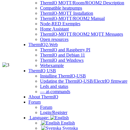
ThermIQ MQTT/Room/ROOM2 Description
Compatible heatpumps
ThermIQ-MQTT Installation
ThermIQ-MQTT/ROOM2 Manual
Node-RED Exemples
Home Assistant
ThermIQ-MQTT/ROOM2 MQTT Messages
Open resources
ThermIQ2-Web
ThermIQ and Raspberry PI
ThermIQ and Debian 11
ThermIQ and Windows
Webexample
ThermIQ USB
Installing ThermIQ-USB
Updating the ThermIQ-USB/ElectrIQ firmware
Leds and status
— at-commands
About ThermIQ
Forum
Forum
Login/Register
Language:
English
Svenska