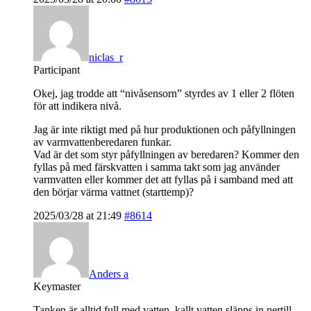
niclas_r
Participant
Okej, jag trodde att “nivåsensorn” styrdes av 1 eller 2 flöten
för att indikera nivå.
Jag är inte riktigt med på hur produktionen och påfyllningen
av varmvattenberedaren funkar.
Vad är det som styr påfyllningen av beredaren? Kommer den
fyllas på med färskvatten i samma takt som jag använder
varmvatten eller kommer det att fyllas på i samband med att
den börjar värma vattnet (starttemp)?
2025/03/28 at 21:49
#8614
Anders a
Keymaster
Tanken är alltid full med vatten, kallt vatten släpps in nertill