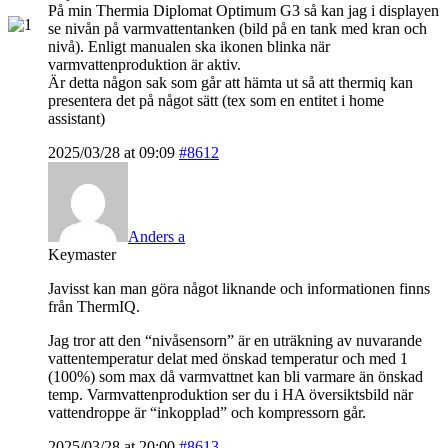
På min Thermia Diplomat Optimum G3 så kan jag i displayen
se nivån på varmvattentanken (bild på en tank med kran och
nivå). Enligt manualen ska ikonen blinka när
varmvattenproduktion är aktiv.
Är detta någon sak som går att hämta ut så att thermiq kan
presentera det på något sätt (tex som en entitet i home
assistant)
2025/03/28 at 09:09
#8612
Anders a
Keymaster
Javisst kan man göra något liknande och informationen finns
från ThermIQ.
Jag tror att den “nivåsensorn” är en uträkning av nuvarande
vattentemperatur delat med önskad temperatur och med 1
(100%) som max då varmvattnet kan bli varmare än önskad
temp. Varmvattenproduktion ser du i HA översiktsbild när
vattendroppe är “inkopplad” och kompressorn går.
2025/03/28 at 20:00
#8613