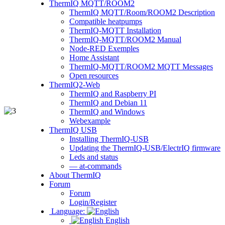
ThermIQ MQTT/ROOM2
ThermIQ MQTT/Room/ROOM2 Description
Compatible heatpumps
ThermIQ-MQTT Installation
ThermIQ-MQTT/ROOM2 Manual
Node-RED Exemples
Home Assistant
ThermIQ-MQTT/ROOM2 MQTT Messages
Open resources
ThermIQ2-Web
ThermIQ and Raspberry PI
ThermIQ and Debian 11
ThermIQ and Windows
Webexample
ThermIQ USB
Installing ThermIQ-USB
Updating the ThermIQ-USB/ElectrIQ firmware
Leds and status
— at-commands
About ThermIQ
Forum
Forum
Login/Register
Language:
English