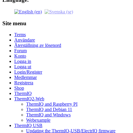
Site menu
Terms
Användare
Återställning av lösenord
Forum
Konto
Logga in
Logga ut
Login/Register
Medlemmar
Registrera
Shop
ThermIQ
ThermIQ2-Web
ThermIQ and Raspberry PI
ThermIQ and Debian 11
ThermIQ and Windows
Webexample
ThermIQ USB
Updating the ThermIQ-USB/ElectrIQ firmware