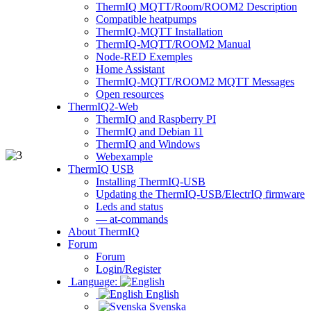
ThermIQ MQTT/Room/ROOM2 Description
Compatible heatpumps
ThermIQ-MQTT Installation
ThermIQ-MQTT/ROOM2 Manual
Node-RED Exemples
Home Assistant
ThermIQ-MQTT/ROOM2 MQTT Messages
Open resources
ThermIQ2-Web
ThermIQ and Raspberry PI
ThermIQ and Debian 11
ThermIQ and Windows
Webexample
ThermIQ USB
Installing ThermIQ-USB
Updating the ThermIQ-USB/ElectrIQ firmware
Leds and status
— at-commands
About ThermIQ
Forum
Forum
Login/Register
Language:
English
Svenska