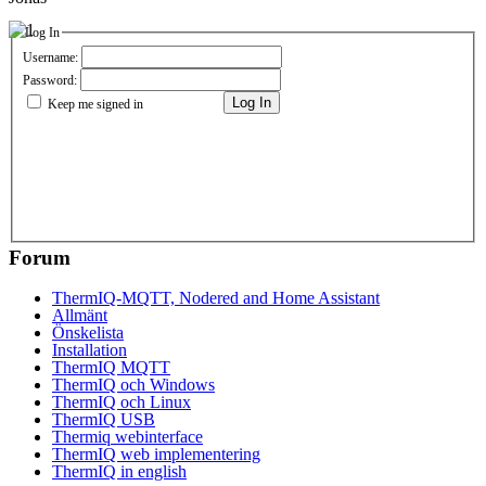
Log In
Username:
Password:
Log In
Keep me signed in
Forum
ThermIQ-MQTT, Nodered and Home Assistant
Allmänt
Önskelista
Installation
ThermIQ MQTT
ThermIQ och Windows
ThermIQ och Linux
ThermIQ USB
Thermiq webinterface
ThermIQ web implementering
ThermIQ in english