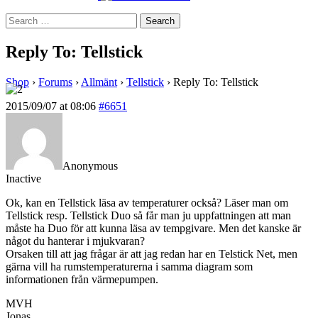
Search
for:
Reply To: Tellstick
Shop
›
Forums
›
Allmänt
›
Tellstick
›
Reply To: Tellstick
2015/09/07 at 08:06
#6651
Anonymous
Inactive
Ok, kan en Tellstick läsa av temperaturer också? Läser man om
Tellstick resp. Tellstick Duo så får man ju uppfattningen att man
måste ha Duo för att kunna läsa av tempgivare. Men det kanske är
något du hanterar i mjukvaran?
Orsaken till att jag frågar är att jag redan har en Telstick Net, men
gärna vill ha rumstemperaturerna i samma diagram som
informationen från värmepumpen.
MVH
Jonas