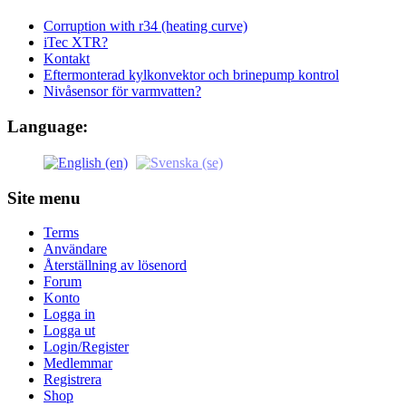
Corruption with r34 (heating curve)
iTec XTR?
Kontakt
Eftermonterad kylkonvektor och brinepump kontrol
Nivåsensor för varmvatten?
Language:
Site menu
Terms
Användare
Återställning av lösenord
Forum
Konto
Logga in
Logga ut
Login/Register
Medlemmar
Registrera
Shop