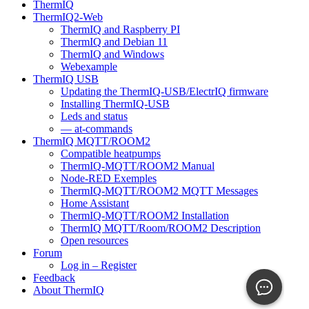
ThermIQ
ThermIQ2-Web
ThermIQ and Raspberry PI
ThermIQ and Debian 11
ThermIQ and Windows
Webexample
ThermIQ USB
Updating the ThermIQ-USB/ElectrIQ firmware
Installing ThermIQ-USB
Leds and status
— at-commands
ThermIQ MQTT/ROOM2
Compatible heatpumps
ThermIQ-MQTT/ROOM2 Manual
Node-RED Exemples
ThermIQ-MQTT/ROOM2 MQTT Messages
Home Assistant
ThermIQ-MQTT/ROOM2 Installation
ThermIQ MQTT/Room/ROOM2 Description
Open resources
Forum
Log in – Register
Feedback
About ThermIQ