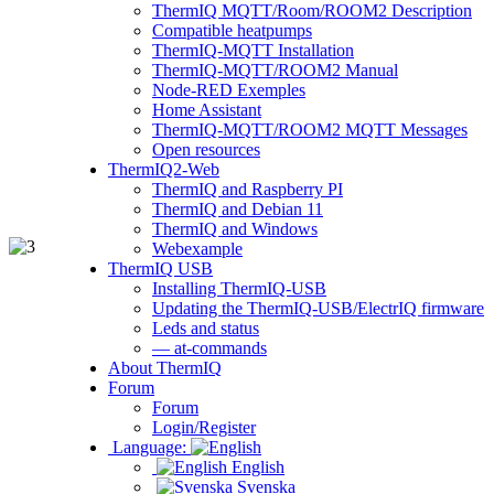
ThermIQ MQTT/Room/ROOM2 Description
Compatible heatpumps
ThermIQ-MQTT Installation
ThermIQ-MQTT/ROOM2 Manual
Node-RED Exemples
Home Assistant
ThermIQ-MQTT/ROOM2 MQTT Messages
Open resources
ThermIQ2-Web
ThermIQ and Raspberry PI
ThermIQ and Debian 11
ThermIQ and Windows
Webexample
ThermIQ USB
Installing ThermIQ-USB
Updating the ThermIQ-USB/ElectrIQ firmware
Leds and status
— at-commands
About ThermIQ
Forum
Forum
Login/Register
Language:
English
Svenska