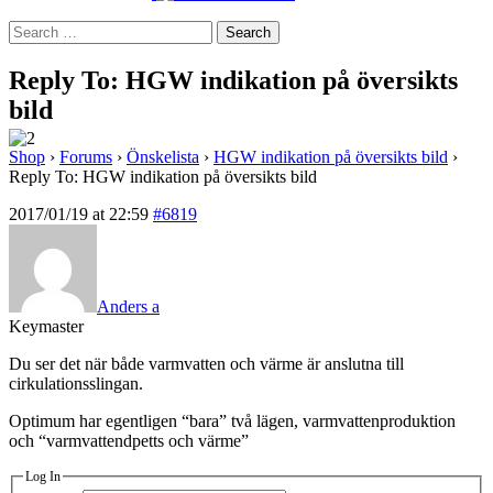
Search
for:
Reply To: HGW indikation på översikts
bild
Shop
›
Forums
›
Önskelista
›
HGW indikation på översikts bild
›
Reply To: HGW indikation på översikts bild
2017/01/19 at 22:59
#6819
Anders a
Keymaster
Du ser det när både varmvatten och värme är anslutna till
cirkulationsslingan.
Optimum har egentligen “bara” två lägen, varmvattenproduktion
och “varmvattendpetts och värme”
Log In