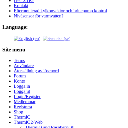
iTec XTR?
Kontakt
Eftermonterad kylkonvektor och brinepump kontrol
Nivåsensor för varmvatten?
Language:
Site menu
Terms
Användare
Återställning av lösenord
Forum
Konto
Logga in
Logga ut
Login/Register
Medlemmar
Registrera
Shop
ThermIQ
ThermIQ2-Web
ThermIQ and Raspberry PI