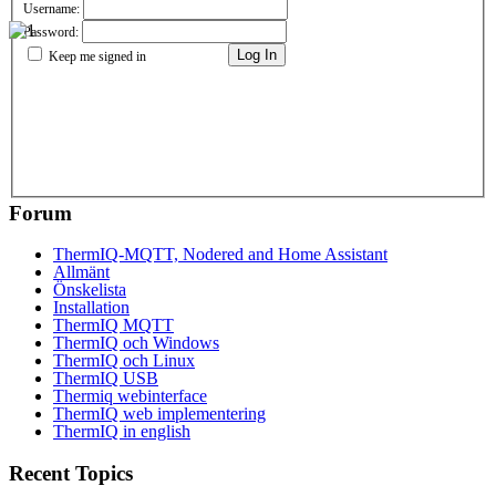
Username:
Password:
Log In
Keep me signed in
Forum
ThermIQ-MQTT, Nodered and Home Assistant
Allmänt
Önskelista
Installation
ThermIQ MQTT
ThermIQ och Windows
ThermIQ och Linux
ThermIQ USB
Thermiq webinterface
ThermIQ web implementering
ThermIQ in english
Recent Topics