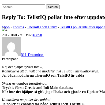
Search
for:
Reply To: TellstIQ pollar inte efter uppdate
Shop
›
Forums
›
ThermIQ och Linux
›
TellstIQ pollar inte efter uppdat
2017/10/05 at 13:42
#6850
RH_Dreambox
Participant
Nej det hjälpte tyvärr inte:-(
Kontrollera att du valt alla moduler inkl Tellstiq i installationsvyn.
Ja, båda modulerna ThermIQ och TellstIQ är valda
Skapa ny databas inställningar
Tryckte först: Create and Init Main database
När inte det hjälpte så gick jag tillbaka och gjorde en Update M
Kontrollera att poller är enablad
Ja poller är enablad för både TellstIQ och ThermIQ.