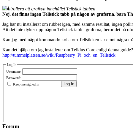
Kontrollera att grafvyn innehållet Tellstick tabben
Nej, det finns ingen Tellstick tabb på någon av graferna, bara T
Jag har nu installerat om rubbet igen, med samma resultat, ingen polli
Att det inte dyker upp någon Tellstick tabb i graferna, beror det på ofull
Kan jag med något kommando kolla om Tellsticken tar emot några mät
Kan det hjälpa om jag installerar om Telldus Core enligt denna guide?
http://tummelplatsen.se/wiki/Raspberry_Pi_och_en_Tellstick
Log In
Username:
Password:
Log In
Keep me signed in
Forum