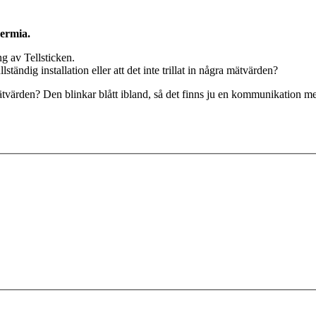
hermia.
ng av Tellsticken.
ständig installation eller att det inte trillat in några mätvärden?
värden? Den blinkar blått ibland, så det finns ju en kommunikation m