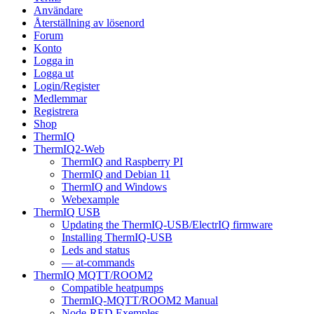
Användare
Återställning av lösenord
Forum
Konto
Logga in
Logga ut
Login/Register
Medlemmar
Registrera
Shop
ThermIQ
ThermIQ2-Web
ThermIQ and Raspberry PI
ThermIQ and Debian 11
ThermIQ and Windows
Webexample
ThermIQ USB
Updating the ThermIQ-USB/ElectrIQ firmware
Installing ThermIQ-USB
Leds and status
— at-commands
ThermIQ MQTT/ROOM2
Compatible heatpumps
ThermIQ-MQTT/ROOM2 Manual
Node-RED Exemples