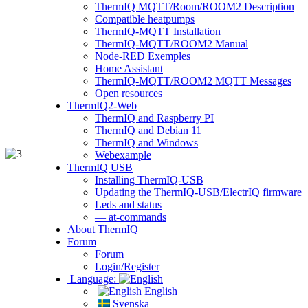
ThermIQ MQTT/Room/ROOM2 Description
Compatible heatpumps
ThermIQ-MQTT Installation
ThermIQ-MQTT/ROOM2 Manual
Node-RED Exemples
Home Assistant
ThermIQ-MQTT/ROOM2 MQTT Messages
Open resources
ThermIQ2-Web
ThermIQ and Raspberry PI
ThermIQ and Debian 11
ThermIQ and Windows
Webexample
ThermIQ USB
Installing ThermIQ-USB
Updating the ThermIQ-USB/ElectrIQ firmware
Leds and status
— at-commands
About ThermIQ
Forum
Forum
Login/Register
Language:
English
Svenska