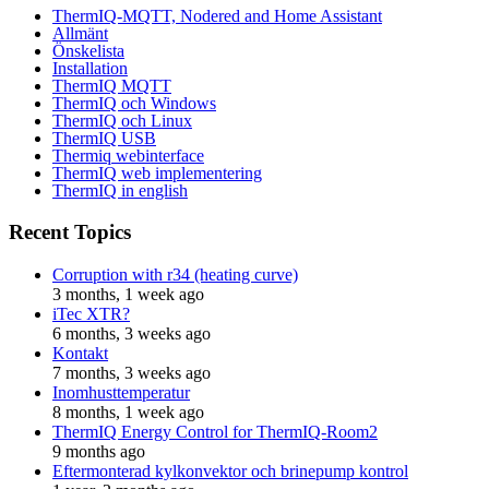
ThermIQ-MQTT, Nodered and Home Assistant
Allmänt
Önskelista
Installation
ThermIQ MQTT
ThermIQ och Windows
ThermIQ och Linux
ThermIQ USB
Thermiq webinterface
ThermIQ web implementering
ThermIQ in english
Recent Topics
Corruption with r34 (heating curve)
3 months, 1 week ago
iTec XTR?
6 months, 3 weeks ago
Kontakt
7 months, 3 weeks ago
Inomhusttemperatur
8 months, 1 week ago
ThermIQ Energy Control for ThermIQ-Room2
9 months ago
Eftermonterad kylkonvektor och brinepump kontrol