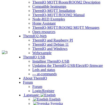
ThermIQ MQTT/Room/ROOM2 Description
Compatible heatpumps
ThermIQ-MQTT Installation
ThermIQ-MQTT/ROOM2 Manual
Node-RED Exemples
Home Assistant
ThermIQ-MQTT/ROOM2 MQTT Messages
Open resources
ThermIQ2-Web
ThermIQ and Raspberry PI
ThermIQ and Debian 11
ThermIQ and Windows
Webexample
ThermIQ USB
Installing ThermIQ-USB
Updating the ThermIQ-USB/ElectrIQ firmware
Leds and status
— at-commands
About ThermIQ
Forum
Forum
Login/Register
Language:
English
Svenska