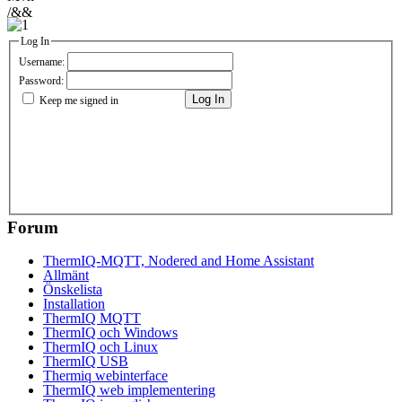
/&&
Log In
Username:
Password:
Log In
Keep me signed in
Forum
ThermIQ-MQTT, Nodered and Home Assistant
Allmänt
Önskelista
Installation
ThermIQ MQTT
ThermIQ och Windows
ThermIQ och Linux
ThermIQ USB
Thermiq webinterface
ThermIQ web implementering