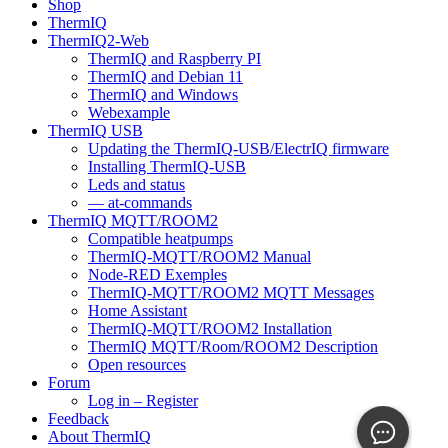
Shop
ThermIQ
ThermIQ2-Web
ThermIQ and Raspberry PI
ThermIQ and Debian 11
ThermIQ and Windows
Webexample
ThermIQ USB
Updating the ThermIQ-USB/ElectrIQ firmware
Installing ThermIQ-USB
Leds and status
— at-commands
ThermIQ MQTT/ROOM2
Compatible heatpumps
ThermIQ-MQTT/ROOM2 Manual
Node-RED Exemples
ThermIQ-MQTT/ROOM2 MQTT Messages
Home Assistant
ThermIQ-MQTT/ROOM2 Installation
ThermIQ MQTT/Room/ROOM2 Description
Open resources
Forum
Log in – Register
Feedback
About ThermIQ