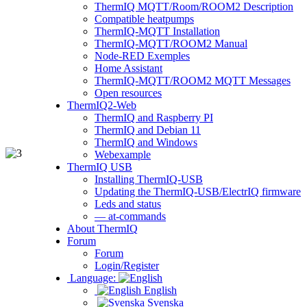
ThermIQ MQTT/Room/ROOM2 Description
Compatible heatpumps
ThermIQ-MQTT Installation
ThermIQ-MQTT/ROOM2 Manual
Node-RED Exemples
Home Assistant
ThermIQ-MQTT/ROOM2 MQTT Messages
Open resources
ThermIQ2-Web
ThermIQ and Raspberry PI
ThermIQ and Debian 11
ThermIQ and Windows
Webexample
ThermIQ USB
Installing ThermIQ-USB
Updating the ThermIQ-USB/ElectrIQ firmware
Leds and status
— at-commands
About ThermIQ
Forum
Forum
Login/Register
Language:
English
Svenska