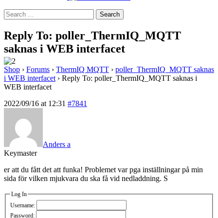
Search
for:
Reply To: poller_ThermIQ_MQTT
saknas i WEB interfacet
Shop
›
Forums
›
ThermIQ MQTT
›
poller_ThermIQ_MQTT saknas
i WEB interfacet
›
Reply To: poller_ThermIQ_MQTT saknas i
WEB interfacet
2022/09/16 at 12:31
#7841
Anders a
Keymaster
er att du fått det att funka! Problemet var pga inställningar på min
sida för vilken mjukvara du ska få vid nedladdning. S
Log In
Username:
Password: