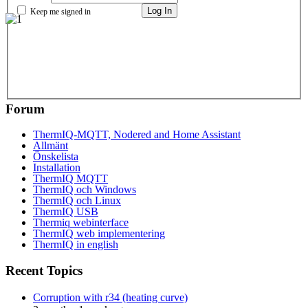
Log In
Keep me signed in
Forum
ThermIQ-MQTT, Nodered and Home Assistant
Allmänt
Önskelista
Installation
ThermIQ MQTT
ThermIQ och Windows
ThermIQ och Linux
ThermIQ USB
Thermiq webinterface
ThermIQ web implementering
ThermIQ in english
Recent Topics
Corruption with r34 (heating curve)