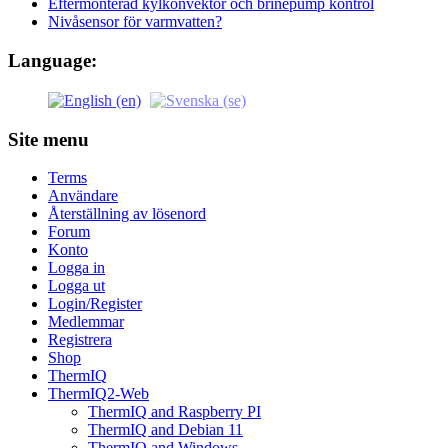
Eftermonterad kylkonvektor och brinepump kontrol
Nivåsensor för varmvatten?
Language:
Site menu
Terms
Användare
Återställning av lösenord
Forum
Konto
Logga in
Logga ut
Login/Register
Medlemmar
Registrera
Shop
ThermIQ
ThermIQ2-Web
ThermIQ and Raspberry PI
ThermIQ and Debian 11
ThermIQ and Windows