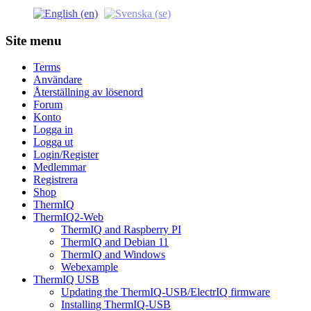
Site menu
Terms
Användare
Återställning av lösenord
Forum
Konto
Logga in
Logga ut
Login/Register
Medlemmar
Registrera
Shop
ThermIQ
ThermIQ2-Web
ThermIQ and Raspberry PI
ThermIQ and Debian 11
ThermIQ and Windows
Webexample
ThermIQ USB
Updating the ThermIQ-USB/ElectrIQ firmware
Installing ThermIQ-USB