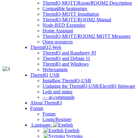
ThermIQ MQTT/Room/ROOM2 Description
Compatible heatpumps
ThermIQ-MQTT Installation
ThermIQ-MQTT/ROOM2 Manual
Node-RED Exemples
Home Assistant
ThermIQ-MQTT/ROOM2 MQTT Messages
Open resources
ThermIQ2-Web
ThermIQ and Raspberry PI
ThermIQ and Debian 11
ThermIQ and Windows
Webexample
ThermIQ USB
Installing ThermIQ-USB
Updating the ThermIQ-USB/ElectrIQ firmware
Leds and status
— at-commands
About ThermIQ
Forum
Forum
Login/Register
Language:
English
Svenska