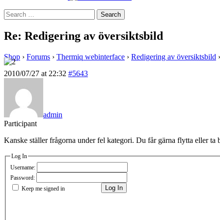
Search
for:
Re: Redigering av översiktsbild
Shop
›
Forums
›
Thermiq webinterface
›
Redigering av översiktsbild
2010/07/27 at 22:32
#5643
admin
Participant
Kanske ställer frågorna under fel kategori. Du får gärna flytta eller 
Log In
Username:
Password:
Log In
Keep me signed in