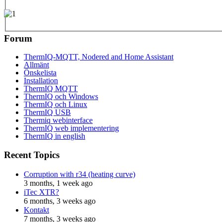
Forum
ThermIQ-MQTT, Nodered and Home Assistant
Allmänt
Önskelista
Installation
ThermIQ MQTT
ThermIQ och Windows
ThermIQ och Linux
ThermIQ USB
Thermiq webinterface
ThermIQ web implementering
ThermIQ in english
Recent Topics
Corruption with r34 (heating curve)
3 months, 1 week ago
iTec XTR?
6 months, 3 weeks ago
Kontakt
7 months, 3 weeks ago