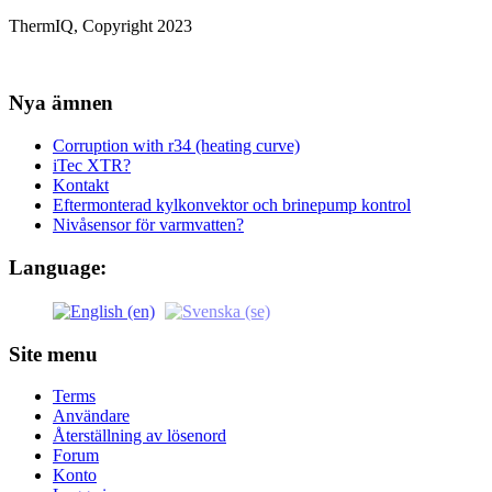
ThermIQ, Copyright 2023
Nya ämnen
Corruption with r34 (heating curve)
iTec XTR?
Kontakt
Eftermonterad kylkonvektor och brinepump kontrol
Nivåsensor för varmvatten?
Language:
Site menu
Terms
Användare
Återställning av lösenord
Forum
Konto