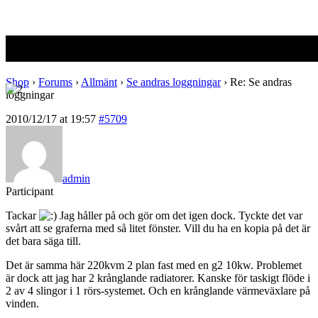
Search
for:
Re: Se andras loggningar
Shop
›
Forums
›
Allmänt
›
Se andras loggningar
›
Re: Se andras
loggningar
2010/12/17 at 19:57
#5709
admin
Participant
Tackar
Jag håller på och gör om det igen dock. Tyckte det var
svårt att se graferna med så litet fönster. Vill du ha en kopia på det är
det bara säga till.
Det är samma här 220kvm 2 plan fast med en g2 10kw. Problemet
är dock att jag har 2 krånglande radiatorer. Kanske för taskigt flöde i
2 av 4 slingor i 1 rörs-systemet. Och en krånglande värmeväxlare på
vinden.