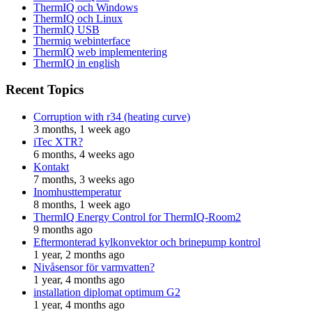
ThermIQ och Windows
ThermIQ och Linux
ThermIQ USB
Thermiq webinterface
ThermIQ web implementering
ThermIQ in english
Recent Topics
Corruption with r34 (heating curve)
3 months, 1 week ago
iTec XTR?
6 months, 4 weeks ago
Kontakt
7 months, 3 weeks ago
Inomhusttemperatur
8 months, 1 week ago
ThermIQ Energy Control for ThermIQ-Room2
9 months ago
Eftermonterad kylkonvektor och brinepump kontrol
1 year, 2 months ago
Nivåsensor för varmvatten?
1 year, 4 months ago
installation diplomat optimum G2
1 year, 4 months ago