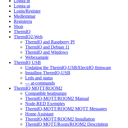
Logga in
Logga ut
Login/Register
Medlemmar
Registrera
Shop
ThermIQ
ThermIQ2-Web
ThermIQ and Raspberry PI
ThermIQ and Debian 11
ThermIQ and Windows
Webexample
ThermIQ USB
Updating the ThermIQ-USB/ElectrIQ firmware
Installing ThermIQ-USB
Leds and status
— at-commands
ThermIQ MQTT/ROOM2
Compatible heatpumps
ThermIQ-MQTT/ROOM2 Manual
Node-RED Exemples
ThermIQ-MQTT/ROOM2 MQTT Messages
Home Assistant
ThermIQ-MQTT/ROOM2 Installation
ThermIQ MQTT/Room/ROOM2 Description