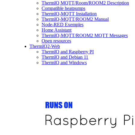
ThermIQ MQTT/Room/ROOM2 Description
Compatible heatpumps
ThermIQ-MQTT Installation
ThermIQ-MQTT/ROOM2 Manual
Node-RED Exemples
Home Assistant
ThermIQ-MQTT/ROOM2 MQTT Messages
Open resources
ThermIQ2-Web
ThermIQ and Raspberry PI
ThermIQ and Debian 11
ThermIQ and Windows
Webexample
ThermIQ USB
Installing ThermIQ-USB
Updating the ThermIQ-USB/ElectrIQ firmware
Leds and status
— at-commands
About ThermIQ
Forum
Forum
Login/Register
Language:
English
Svenska