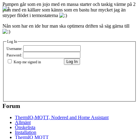
Pumpen går som en jojo med en massa starter och taskig värme på 2
plan med en källare som känns som en bastu hur mycket jag än
stryper flödet i termostaterna
Nån som har en ide hur man ska optimera driften så säg gärna till
Log In
Username:
Password:
Log In
Keep me signed in
Forum
ThermIQ-MQTT, Nodered and Home Assistant
Allmänt
Önskelista
Installation
ThermIQ MQTT