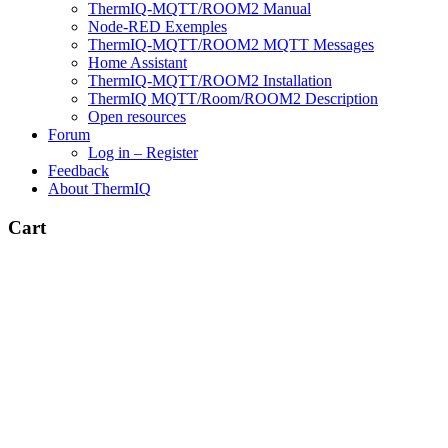
ThermIQ-MQTT/ROOM2 Manual
Node-RED Exemples
ThermIQ-MQTT/ROOM2 MQTT Messages
Home Assistant
ThermIQ-MQTT/ROOM2 Installation
ThermIQ MQTT/Room/ROOM2 Description
Open resources
Forum
Log in – Register
Feedback
About ThermIQ
Cart