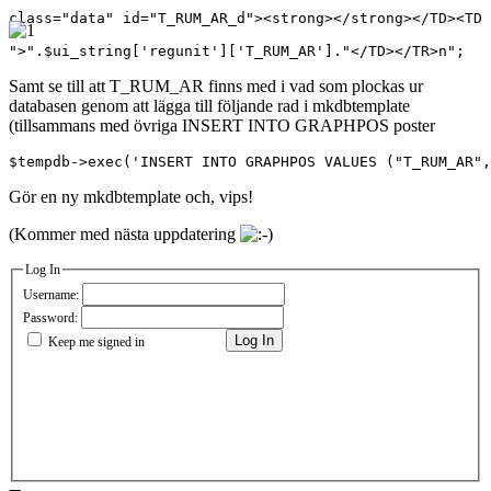
class="data" id="T_RUM_AR_d"><strong></strong></TD><TD 
">".$ui_string['regunit']['T_RUM_AR']."</TD></TR>n";
Samt se till att T_RUM_AR finns med i vad som plockas ur
databasen genom att lägga till följande rad i mkdbtemplate
(tillsammans med övriga INSERT INTO GRAPHPOS poster
$tempdb->exec('INSERT INTO GRAPHPOS VALUES ("T_RUM_AR",
Gör en ny mkdbtemplate och, vips!
(Kommer med nästa uppdatering
Log In
Username:
Password:
Log In
Keep me signed in