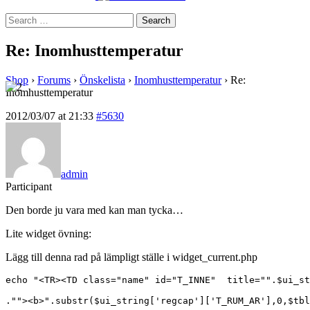
Search
for:
Re: Inomhusttemperatur
Shop
›
Forums
›
Önskelista
›
Inomhusttemperatur
›
Re:
Inomhusttemperatur
2012/03/07 at 21:33
#5630
admin
Participant
Den borde ju vara med kan man tycka…
Lite widget övning:
Lägg till denna rad på lämpligt ställe i widget_current.php
echo "<TR><TD class="name" id="T_INNE"  title="".$ui_st
.""><b>".substr($ui_string['regcap']['T_RUM_AR'],0,$tbl