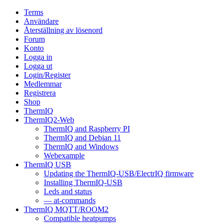
Terms
Användare
Återställning av lösenord
Forum
Konto
Logga in
Logga ut
Login/Register
Medlemmar
Registrera
Shop
ThermIQ
ThermIQ2-Web
ThermIQ and Raspberry PI
ThermIQ and Debian 11
ThermIQ and Windows
Webexample
ThermIQ USB
Updating the ThermIQ-USB/ElectrIQ firmware
Installing ThermIQ-USB
Leds and status
— at-commands
ThermIQ MQTT/ROOM2
Compatible heatpumps