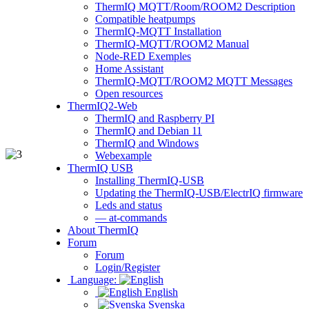
ThermIQ MQTT/Room/ROOM2 Description
Compatible heatpumps
ThermIQ-MQTT Installation
ThermIQ-MQTT/ROOM2 Manual
Node-RED Exemples
Home Assistant
ThermIQ-MQTT/ROOM2 MQTT Messages
Open resources
ThermIQ2-Web
ThermIQ and Raspberry PI
ThermIQ and Debian 11
ThermIQ and Windows
Webexample
ThermIQ USB
Installing ThermIQ-USB
Updating the ThermIQ-USB/ElectrIQ firmware
Leds and status
— at-commands
About ThermIQ
Forum
Forum
Login/Register
Language:
English
Svenska