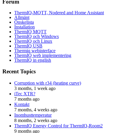
Forum
ThermIQ-MQTT, Nodered and Home Assistant
Allmänt
Önskelista
Installation
ThermIQ MQTT
ThermIQ och Windows
ThermIQ och Linux
ThermIQ USB
Thermiq webinterface
ThermIQ web implementering
ThermIQ in english
Recent Topics
Corruption with r34 (heating curve)
3 months, 1 week ago
iTec XTR?
7 months ago
Kontakt
7 months, 4 weeks ago
Inomhusttemperatur
8 months, 2 weeks ago
ThermIQ Energy Control for ThermIQ-Room2
9 months ago