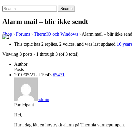
Search
for:
Alarm mail – blir ikke sendt
Shop
›
Forums
›
ThermIQ och Windows
›
Alarm mail – blir ikke send
This topic has 2 replies, 2 voices, and was last updated
16 year
Viewing 3 posts - 1 through 3 (of 3 total)
Author
Posts
2010/05/21 at 19:43
#5471
admin
Participant
Hei,
Har i dag fått en høytrykk alarm på Thermia varmepumpen.