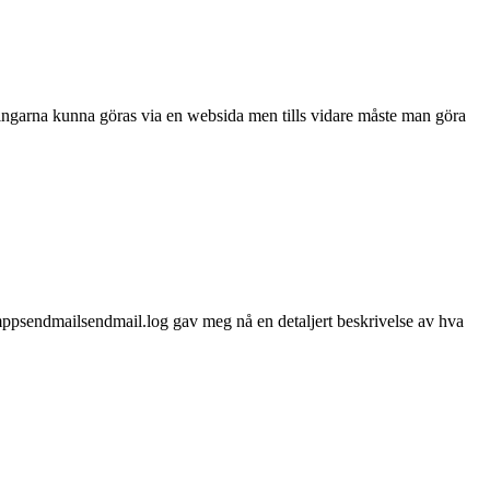
lningarna kunna göras via en websida men tills vidare måste man göra
xamppsendmailsendmail.log gav meg nå en detaljert beskrivelse av hva