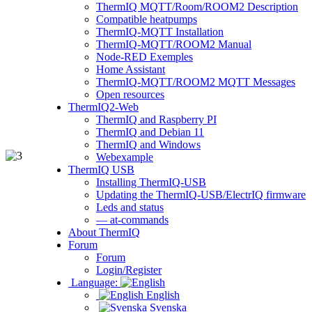
ThermIQ MQTT/Room/ROOM2 Description
Compatible heatpumps
ThermIQ-MQTT Installation
ThermIQ-MQTT/ROOM2 Manual
Node-RED Exemples
Home Assistant
ThermIQ-MQTT/ROOM2 MQTT Messages
Open resources
ThermIQ2-Web
ThermIQ and Raspberry PI
ThermIQ and Debian 11
ThermIQ and Windows
Webexample
ThermIQ USB
Installing ThermIQ-USB
Updating the ThermIQ-USB/ElectrIQ firmware
Leds and status
— at-commands
About ThermIQ
Forum
Forum
Login/Register
Language:
English
Svenska