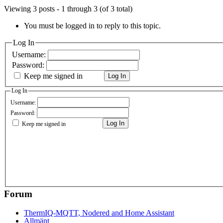
Viewing 3 posts - 1 through 3 (of 3 total)
You must be logged in to reply to this topic.
Log In
Username:
Password:
Keep me signed in
Log In
Log In
Username:
Password:
Log In
Keep me signed in
Forum
ThermIQ-MQTT, Nodered and Home Assistant
Allmänt