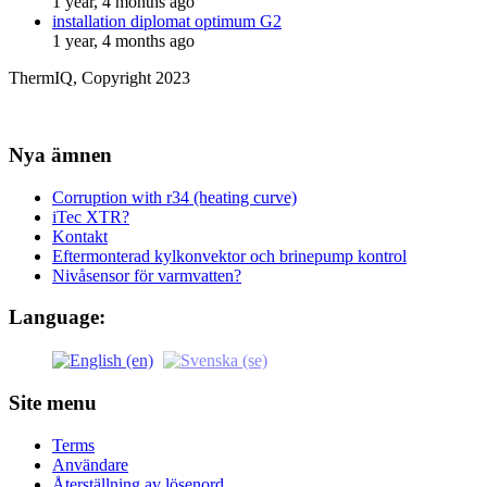
1 year, 4 months ago
installation diplomat optimum G2
1 year, 4 months ago
ThermIQ, Copyright 2023
Nya ämnen
Corruption with r34 (heating curve)
iTec XTR?
Kontakt
Eftermonterad kylkonvektor och brinepump kontrol
Nivåsensor för varmvatten?
Language:
Site menu
Terms
Användare
Återställning av lösenord