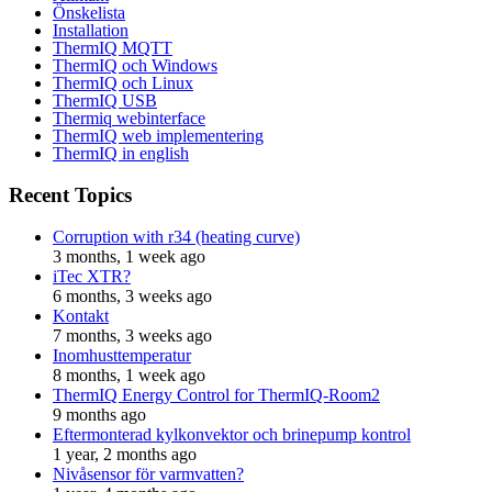
Önskelista
Installation
ThermIQ MQTT
ThermIQ och Windows
ThermIQ och Linux
ThermIQ USB
Thermiq webinterface
ThermIQ web implementering
ThermIQ in english
Recent Topics
Corruption with r34 (heating curve)
3 months, 1 week ago
iTec XTR?
6 months, 3 weeks ago
Kontakt
7 months, 3 weeks ago
Inomhusttemperatur
8 months, 1 week ago
ThermIQ Energy Control for ThermIQ-Room2
9 months ago
Eftermonterad kylkonvektor och brinepump kontrol
1 year, 2 months ago
Nivåsensor för varmvatten?