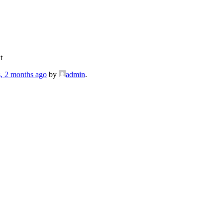
t
s, 2 months ago
by
admin
.