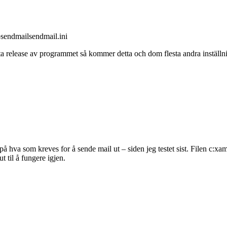
psendmailsendmail.ini
 nästa release av programmet så kommer detta och dom flesta andra instäl
 på hva som kreves for å sende mail ut – siden jeg testet sist. Filen c:
ut til å fungere igjen.