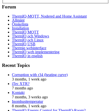
Forum
ThermIQ-MQTT, Nodered and Home Assistant
Allmänt
Önskelista
Installation
ThermIQ MQTT
ThermIQ och Windows
ThermIQ och Linux
ThermIQ USB
Thermiq webinterface
ThermIQ web implementering
ThermIQ in english
Recent Topics
Corruption with r34 (heating curve)
3 months, 1 week ago
iTec XTR?
7 months ago
Kontakt
7 months, 3 weeks ago
Inomhusttemperatur
8 months, 1 week ago
ThermIQ Energy Control for ThermIQ-Room2