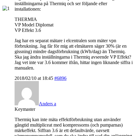
inställningarna på Thermiq och ser följande efter
installationen:
THERMIA
VP Model Diplomat
VP Effekt 3.6
Jag har en separat mätare i elcentralen som mäter vpn
förbrukning. Jag får för mig att elmätaren säger 30% (är en
gissning) mindre dagsförbrukning (kWh/dag) än Thermiq.
Ska jag ändra inställningarna i Thermiq avseende VP Effekt?
Jag vet inte var 3.6 kommer ifrån, hittar ingen liknande siffra i
manualen.
2018/02/10 at 18:45
#6896
Anders a
Keymaster
Thermiq kan inte mäta effektförbrukning utan använder
gångtid multipliceat med kompressorns (och pumparnas)
märkeffekt. Siffran 3.6 är ett defaultvärde, oavsett
värmepumpsmodell, som du ska ändra till vad din anläggning