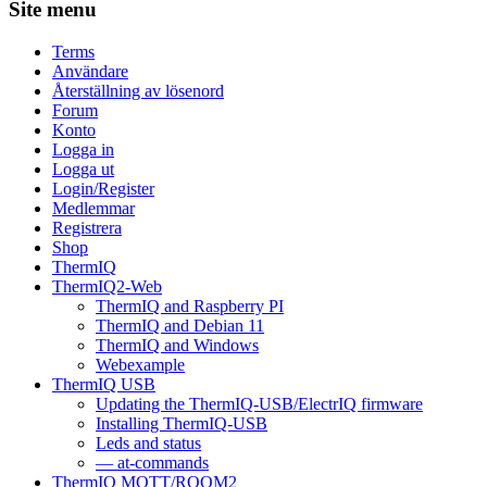
Site menu
Terms
Användare
Återställning av lösenord
Forum
Konto
Logga in
Logga ut
Login/Register
Medlemmar
Registrera
Shop
ThermIQ
ThermIQ2-Web
ThermIQ and Raspberry PI
ThermIQ and Debian 11
ThermIQ and Windows
Webexample
ThermIQ USB
Updating the ThermIQ-USB/ElectrIQ firmware
Installing ThermIQ-USB
Leds and status
— at-commands
ThermIQ MQTT/ROOM2