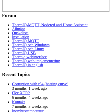
Forum
ThermIQ-MQTT, Nodered and Home Assistant
Allmänt
Önskelista
Installation
ThermIQ MQTT
ThermIQ och Windows
ThermIQ och Linux
ThermIQ USB
Thermiq webinterface
ThermIQ web implementering
ThermIQ in english
Recent Topics
Corruption with r34 (heating curve)
3 months, 1 week ago
iTec XTR?
6 months, 4 weeks ago
Kontakt
7 months, 3 weeks ago
Inomhusttemperatur