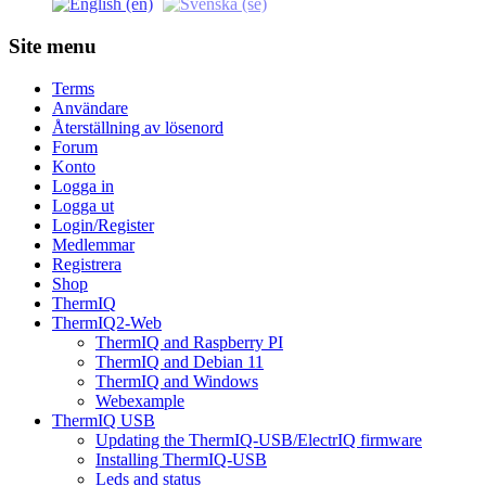
Site menu
Terms
Användare
Återställning av lösenord
Forum
Konto
Logga in
Logga ut
Login/Register
Medlemmar
Registrera
Shop
ThermIQ
ThermIQ2-Web
ThermIQ and Raspberry PI
ThermIQ and Debian 11
ThermIQ and Windows
Webexample
ThermIQ USB
Updating the ThermIQ-USB/ElectrIQ firmware
Installing ThermIQ-USB
Leds and status