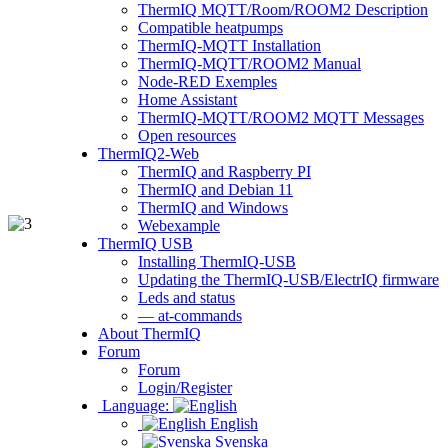
ThermIQ MQTT/Room/ROOM2 Description
Compatible heatpumps
ThermIQ-MQTT Installation
ThermIQ-MQTT/ROOM2 Manual
Node-RED Exemples
Home Assistant
ThermIQ-MQTT/ROOM2 MQTT Messages
Open resources
ThermIQ2-Web
ThermIQ and Raspberry PI
ThermIQ and Debian 11
ThermIQ and Windows
Webexample
ThermIQ USB
Installing ThermIQ-USB
Updating the ThermIQ-USB/ElectrIQ firmware
Leds and status
— at-commands
About ThermIQ
Forum
Forum
Login/Register
Language:
English
Svenska