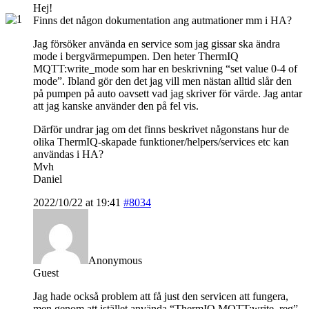
Hej!
Finns det någon dokumentation ang autmationer mm i HA?
Jag försöker använda en service som jag gissar ska ändra
mode i bergvärmepumpen. Den heter ThermIQ
MQTT:write_mode som har en beskrivning “set value 0-4 of
mode”. Ibland gör den det jag vill men nästan alltid slår den
på pumpen på auto oavsett vad jag skriver för värde. Jag antar
att jag kanske använder den på fel vis.
Därför undrar jag om det finns beskrivet någonstans hur de
olika ThermIQ-skapade funktioner/helpers/services etc kan
användas i HA?
Mvh
Daniel
2022/10/22 at 19:41
#8034
Anonymous
Guest
Jag hade också problem att få just den servicen att fungera,
men genom att istället använda “ThermIQ MQTT:write_reg”