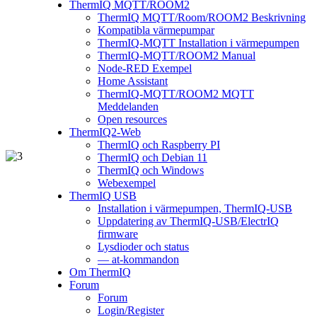
ThermIQ MQTT/ROOM2
ThermIQ MQTT/Room/ROOM2 Beskrivning
Kompatibla värmepumpar
ThermIQ-MQTT Installation i värmepumpen
ThermIQ-MQTT/ROOM2 Manual
Node-RED Exempel
Home Assistant
ThermIQ-MQTT/ROOM2 MQTT
Meddelanden
Open resources
ThermIQ2-Web
ThermIQ och Raspberry PI
ThermIQ och Debian 11
ThermIQ och Windows
Webexempel
ThermIQ USB
Installation i värmepumpen, ThermIQ-USB
Uppdatering av ThermIQ-USB/ElectrIQ
firmware
Lysdioder och status
— at-kommandon
Om ThermIQ
Forum
Forum
Login/Register