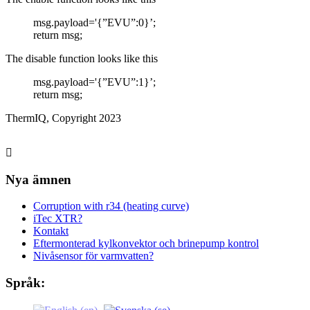
msg.payload='{”EVU”:0}’;
return msg;
The disable function looks like this
msg.payload='{”EVU”:1}’;
return msg;
ThermIQ, Copyright 2023
Nya ämnen
Corruption with r34 (heating curve)
iTec XTR?
Kontakt
Eftermonterad kylkonvektor och brinepump kontrol
Nivåsensor för varmvatten?
Språk: