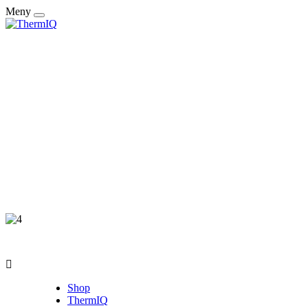
Meny
Slå
på/av
navigering
Shop
ThermIQ