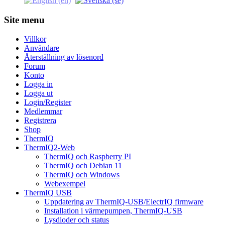
Site menu
Villkor
Användare
Återställning av lösenord
Forum
Konto
Logga in
Logga ut
Login/Register
Medlemmar
Registrera
Shop
ThermIQ
ThermIQ2-Web
ThermIQ och Raspberry PI
ThermIQ och Debian 11
ThermIQ och Windows
Webexempel
ThermIQ USB
Uppdatering av ThermIQ-USB/ElectrIQ firmware
Installation i värmepumpen, ThermIQ-USB
Lysdioder och status