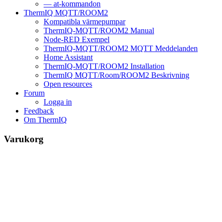
— at-kommandon
ThermIQ MQTT/ROOM2
Kompatibla värmepumpar
ThermIQ-MQTT/ROOM2 Manual
Node-RED Exempel
ThermIQ-MQTT/ROOM2 MQTT Meddelanden
Home Assistant
ThermIQ-MQTT/ROOM2 Installation
ThermIQ MQTT/Room/ROOM2 Beskrivning
Open resources
Forum
Logga in
Feedback
Om ThermIQ
Varukorg