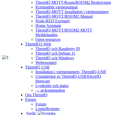
ThermIQ MQTT/Room/ROOM2 Beskrivning
Kompatibla värmepumpar
ThermIQ-MQTT Installation i värmepumpen
ThermIQ-MQTT/ROOM2 Manual
Node-RED Exempel
Home Assistant
ThermIQ-MQTT/ROOM2 MQTT
Meddelanden
Open resources
ThermIQ2-Web
ThermIQ och Raspberry PI
ThermIQ och Debian 11
ThermIQ och Windows
Webexempel
ThermIQ USB
Installation i värmepumpen, ThermIQ-USB
Uppdatering av ThermIQ-USB/ElectrIQ
firmware
Lysdioder och status
— at-kommandon
Om ThermIQ
Forum
Forum
Login/Register
Språk: