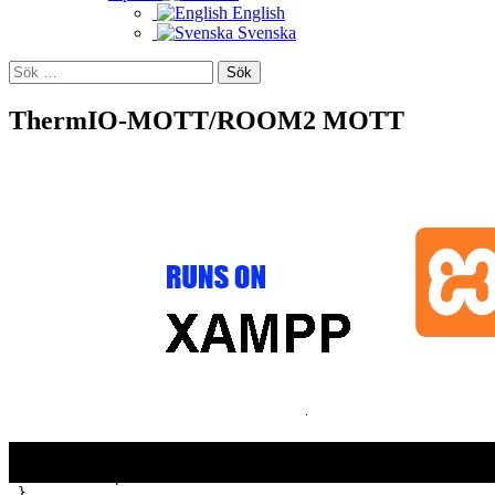
English
Svenska
Sök
efter:
ThermIQ-MQTT/ROOM2 MQTT
Meddelanden
ThermIQ-MQTT pollar med jämna intervall värmepumpen och
skickar pumpens drift-data till ditt systems MQTT Broker. Ett
meddelande kan se ut så här:
Topic
 : ThermIQ/ThermIQ-mqtt/data 
Message
: {
   "Client_Name": "Thermiq_30AEA413D85C",
   "app_info": "ThermIQ-mqtt 1.01",
   "reason": "T",
   "r00": -3,
   "r01": 20,
   "r02": 0,
   .......
   "r7f": 2,
   "timestamp": 1547341140
 }