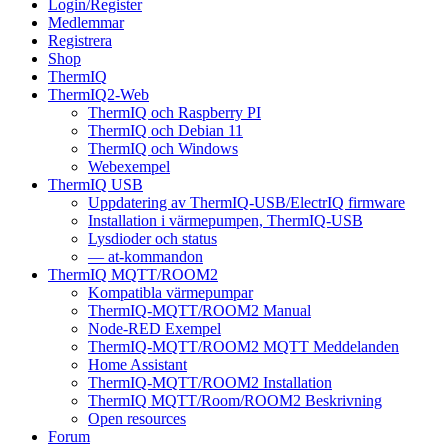
Login/Register
Medlemmar
Registrera
Shop
ThermIQ
ThermIQ2-Web
ThermIQ och Raspberry PI
ThermIQ och Debian 11
ThermIQ och Windows
Webexempel
ThermIQ USB
Uppdatering av ThermIQ-USB/ElectrIQ firmware
Installation i värmepumpen, ThermIQ-USB
Lysdioder och status
— at-kommandon
ThermIQ MQTT/ROOM2
Kompatibla värmepumpar
ThermIQ-MQTT/ROOM2 Manual
Node-RED Exempel
ThermIQ-MQTT/ROOM2 MQTT Meddelanden
Home Assistant
ThermIQ-MQTT/ROOM2 Installation
ThermIQ MQTT/Room/ROOM2 Beskrivning
Open resources
Forum