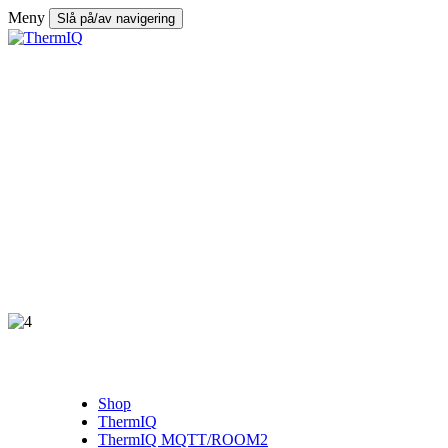
Meny
Slå på/av navigering
Shop
ThermIQ
ThermIQ MQTT/ROOM2