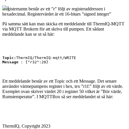
Registernamn består av ett ”r” följt av registeraddressen i
hexadecimal. Registervärdet är ett 16-bitars ”signed integer”
På samma sätt kan man skicka ett meddelande till ThermIQ-MQTT
via MQTT Brokern för att skriva till pumpen. Ett sådant
meddelande kan se ut så här:
Topic:
ThermIQ/ThermIQ-mqtt/WRITE 
Message
 : 
{"r32":20}
Ett meddelande består av ett Topic och ett Message. Det senare
använder värmepumpens register i hex, tex ”r1f:” följt av ett värde.
Exemplet ovan skriver värdet 20 i register 50 vilket är ”Bör värde,
Rumstemperatur”. I MQTTBox så ser meddelandet ut så här:
ThermIQ, Copyright 2023