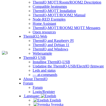
ThermIQ MQTT/Room/ROOM2 Description
Compatible heatpumps
ThermIQ-MQTT Installation
ThermIQ-MQTT/ROOM2 Manual
Node-RED Exemples
Home Assistant
ThermIQ-MQTT/ROOM2 MQTT Messages
Open resources
ThermIQ2-Web
ThermIQ and Raspberry PI
ThermIQ and Debian 11
ThermIQ and Windows
Webexample
ThermIQ USB
Installing ThermIQ-USB
Updating the ThermIQ-USB/ElectrIQ firmware
Leds and status
— at-commands
About ThermIQ
Forum
Forum
Login/Register
Language:
English
Svenska