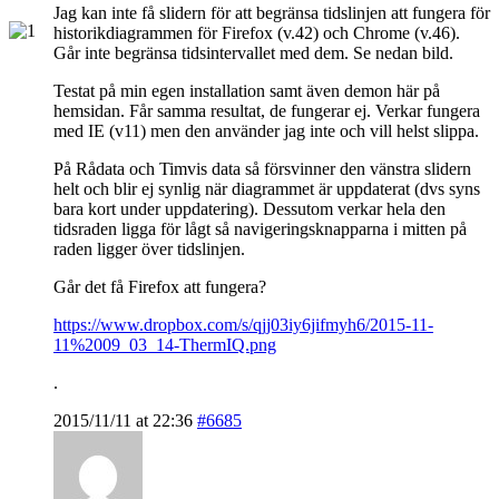
Jag kan inte få slidern för att begränsa tidslinjen att fungera för
historikdiagrammen för Firefox (v.42) och Chrome (v.46).
Går inte begränsa tidsintervallet med dem. Se nedan bild.
Testat på min egen installation samt även demon här på
hemsidan. Får samma resultat, de fungerar ej. Verkar fungera
med IE (v11) men den använder jag inte och vill helst slippa.
På Rådata och Timvis data så försvinner den vänstra slidern
helt och blir ej synlig när diagrammet är uppdaterat (dvs syns
bara kort under uppdatering). Dessutom verkar hela den
tidsraden ligga för lågt så navigeringsknapparna i mitten på
raden ligger över tidslinjen.
Går det få Firefox att fungera?
https://www.dropbox.com/s/qjj03iy6jifmyh6/2015-11-
11%2009_03_14-ThermIQ.png
.
2015/11/11 at 22:36
#6685