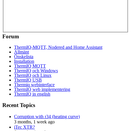
Forum
ThermIQ-MQTT, Nodered and Home Assistant
Allmänt
Önskelista
Installation
ThermIQ MQTT
ThermIQ och Windows
ThermIQ och Linux
ThermIQ USB
Thermiq webinterface
ThermIQ web implementering
ThermIQ in english
Recent Topics
Corruption with r34 (heating curve)
3 months, 1 week ago
iTec XTR?