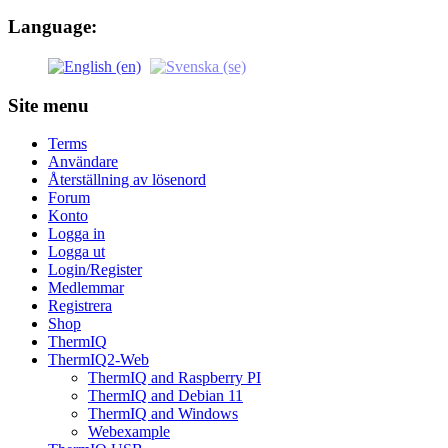
Language:
Site menu
Terms
Användare
Återställning av lösenord
Forum
Konto
Logga in
Logga ut
Login/Register
Medlemmar
Registrera
Shop
ThermIQ
ThermIQ2-Web
ThermIQ and Raspberry PI
ThermIQ and Debian 11
ThermIQ and Windows
Webexample