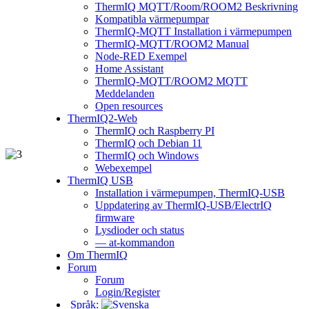
ThermIQ MQTT/Room/ROOM2 Beskrivning
Kompatibla värmepumpar
ThermIQ-MQTT Installation i värmepumpen
ThermIQ-MQTT/ROOM2 Manual
Node-RED Exempel
Home Assistant
ThermIQ-MQTT/ROOM2 MQTT
Meddelanden
Open resources
ThermIQ2-Web
ThermIQ och Raspberry PI
ThermIQ och Debian 11
ThermIQ och Windows
Webexempel
ThermIQ USB
Installation i värmepumpen, ThermIQ-USB
Uppdatering av ThermIQ-USB/ElectrIQ
firmware
Lysdioder och status
— at-kommandon
Om ThermIQ
Forum
Forum
Login/Register
Språk: