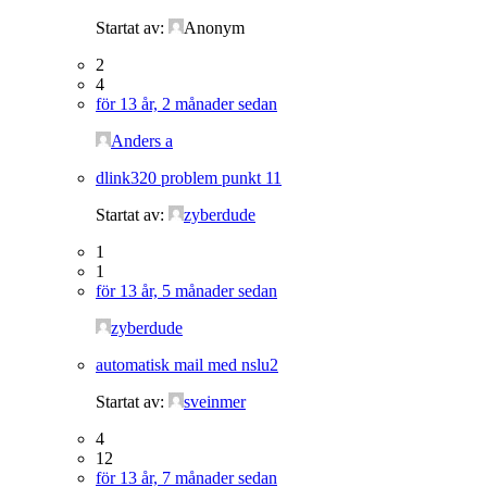
Startat av:
Anonym
2
4
för 13 år, 2 månader sedan
Anders a
dlink320 problem punkt 11
Startat av:
zyberdude
1
1
för 13 år, 5 månader sedan
zyberdude
automatisk mail med nslu2
Startat av:
sveinmer
4
12
för 13 år, 7 månader sedan