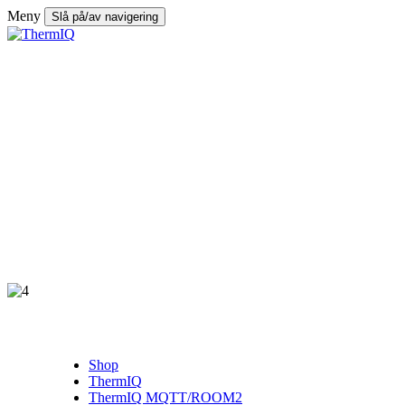
Meny
Slå på/av navigering
Shop
ThermIQ
ThermIQ MQTT/ROOM2