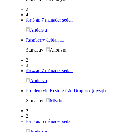
2
4
för 3 år, 7 månader sedan
Anders a
Raspberry debian 11
Startat av:
Anonym
2
3
för 4 år, 7 månader sedan
Anders a
Problem vid Restore från Dropbox (mysql)
Startat av:
Mischel
2
2
för 5 år, 5 månader sedan
Anders a