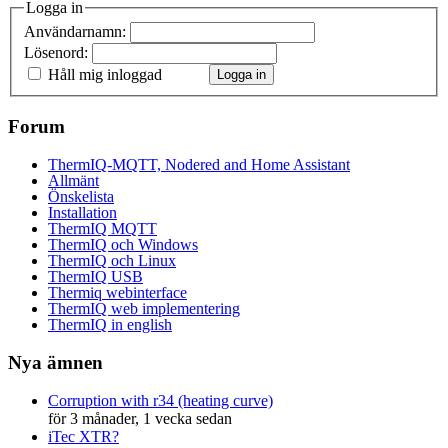
Logga in
Användarnamn:
Lösenord:
Håll mig inloggad
Logga in
Forum
ThermIQ-MQTT, Nodered and Home Assistant
Allmänt
Önskelista
Installation
ThermIQ MQTT
ThermIQ och Windows
ThermIQ och Linux
ThermIQ USB
Thermiq webinterface
ThermIQ web implementering
ThermIQ in english
Nya ämnen
Corruption with r34 (heating curve)
för 3 månader, 1 vecka sedan
iTec XTR?