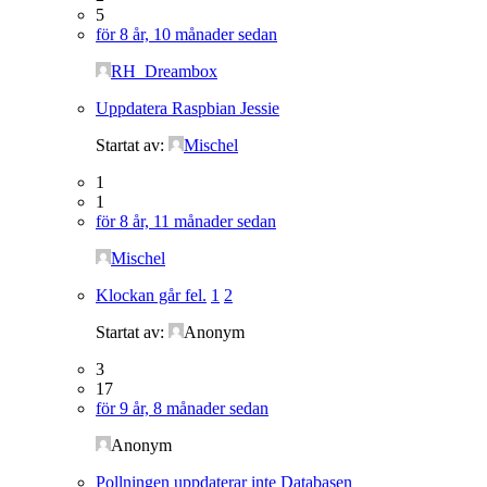
5
för 8 år, 10 månader sedan
RH_Dreambox
Uppdatera Raspbian Jessie
Startat av:
Mischel
1
1
för 8 år, 11 månader sedan
Mischel
Klockan går fel.
1
2
Startat av:
Anonym
3
17
för 9 år, 8 månader sedan
Anonym
Pollningen uppdaterar inte Databasen