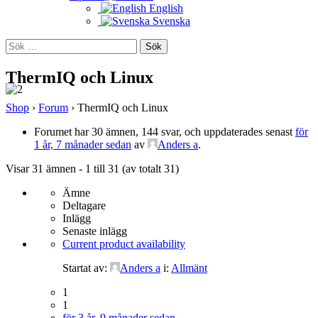
English
Svenska
Sök
efter:
ThermIQ och Linux
Shop
›
Forum
›
ThermIQ och Linux
Forumet har 30 ämnen, 144 svar, och uppdaterades senast
för
1 år, 7 månader sedan
av
Anders a
.
Visar 31 ämnen - 1 till 31 (av totalt 31)
Ämne
Deltagare
Inlägg
Senaste inlägg
Current product availability
Startat av:
Anders a
i:
Allmänt
1
1
för 3 år, 9 månader sedan