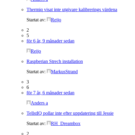
Thermiq visat inte utgivare kalibrerings värdena
Startat av:
Reijo
2
5
för 6 år, 9 månader sedan
Reijo
Raspberian Strech installation
Startat av:
MarkusStrand
3
6
för 7 år, 6 månader sedan
Anders a
TellstIQ pollar inte efter uppdatering till Jessie
Startat av:
RH_Dreambox
2