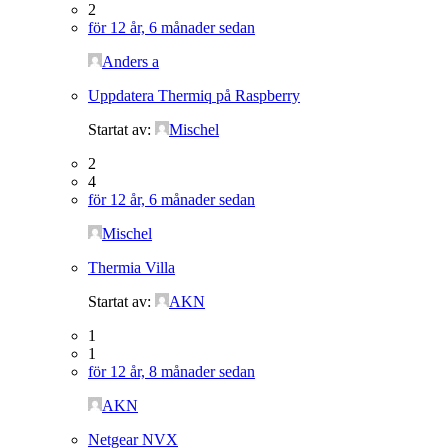
2
för 12 år, 6 månader sedan
Anders a
Uppdatera Thermiq på Raspberry
Startat av:
Mischel
2
4
för 12 år, 6 månader sedan
Mischel
Thermia Villa
Startat av:
AKN
1
1
för 12 år, 8 månader sedan
AKN
Netgear NVX