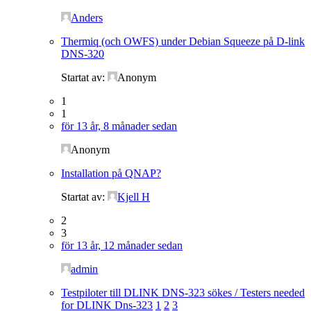
Anders
Thermiq (och OWFS) under Debian Squeeze på D-link
DNS-320
Startat av:
Anonym
1
1
för 13 år, 8 månader sedan
Anonym
Installation på QNAP?
Startat av:
Kjell H
2
3
för 13 år, 12 månader sedan
admin
Testpiloter till DLINK DNS-323 sökes / Testers needed
for DLINK Dns-323
1
2
3